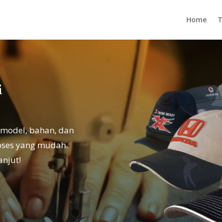
Home
T
i
model, bahan, dan
roses yang mudah.
anjut!